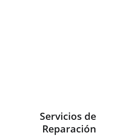
Especialistas en venta y reparación de 
coches nuevos y de ocasión desde 1978. 
¡Descubre nuestra calidad!
Servicios de 
Reparación