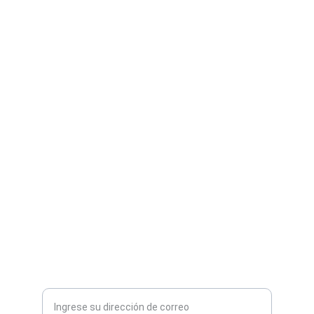
Contacto
Amposta:
 977701325
Tortosa:
 977580959
Vinaros:
 964401032
Enterate de nuevas ofertas y eventos