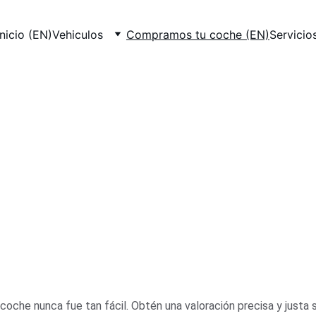
Inicio (EN)
Vehiculos
Compramos tu coche (EN)
Servicio
pramos Tu C
Ofrecemos tasación de vehículos y compra directa con pago 
inmediato. Simplificamos el proceso para que sea rápido y sin 
complicaciones.
coche nunca fue tan fácil. Obtén una valoración precisa y justa s